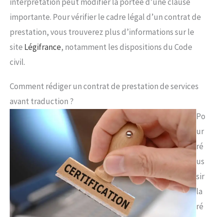
interprétation peut modifier la portée d’une clause
importante. Pour vérifier le cadre légal d’un contrat de
prestation, vous trouverez plus d’informations sur le
site
Légifrance
, notamment les dispositions du Code
civil.
Comment rédiger un contrat de prestation de services
avant traduction ?
Po
ur
ré
us
sir
la
ré