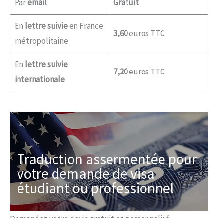
Par
email
Gratuit
En
lettre suivie
en France
3,60
euros TTC
métropolitaine
En
lettre suivie
7,20
euros TTC
internationale
Traduction assermentée pour
votre demande de visa
étudiant ou professionnel