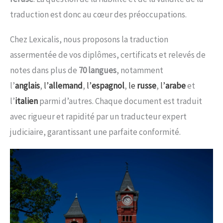
traduction est donc au cœur des préoccupations.
Chez Lexicalis, nous proposons la traduction
assermentée de vos diplômes, certificats et relevés de
notes dans plus de
70 langues
, notamment
l’
anglais
,
l’
allemand
,
l’
espagnol
,
le
russe
,
l’
arabe
et
l’
italien
parmi d’autres. Chaque document est traduit
avec rigueur et rapidité par un traducteur expert
judiciaire, garantissant une parfaite conformité.