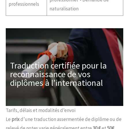
professionnels
naturalisation
Traduction certifiée pour la
reconnaissance de vos
diplômes à l’international
Tarifs, délais et modalités d’envoi
Le
prix
d’une traduction assermentée de diplôme ou de
relevé de notes varie généralement entre
30
€
et
50€