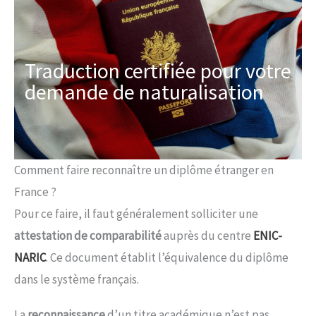
Traduction certifiée pour votre
demande de naturalisation
Comment faire reconnaître un diplôme étranger en
France ?
Pour ce faire, il faut généralement solliciter une
attestation de comparabilité
auprès du centre
ENIC-
NARIC
. Ce document établit l’équivalence du diplôme
dans le système français.
La
reconnaissance
d’un titre académique n’est pas