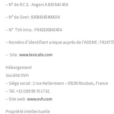
– N° de R.C.S. : Angers A 830 843 454
– N° de Siret : 83084345400034
– N° TVA intra. : FR41830843454
– Numéro d’identifiant unique auprès de l’ADEME : FR247
– Site :
www.lexicalis.com
Hébergement
Société OVH
– Siège social : 2 rue Kellermann – 59100 Roubaix, France
– Tél. +33 (0)8 99 70 17 61
– Site web :
www.ovh.com
Propriété intellectuelle