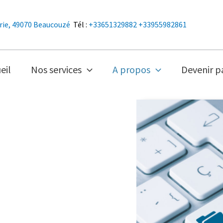
erie, 49070 Beaucouzé
Tél :
+33651329882
+33955982861
eil
Nos services
A propos
Devenir p